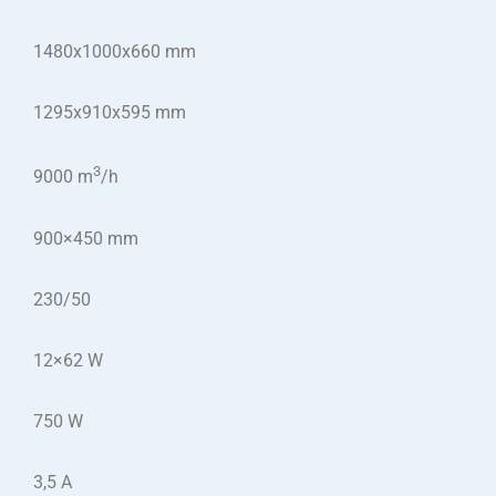
1480x1000x660 mm
1295x910x595 mm
3
9000 m
/h
900×450 mm
230/50
12×62 W
750 W
3,5 A