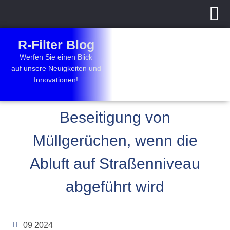
Zum
Inhalt
R-Filter Blog
springen
Werfen Sie einen Blick
auf unsere Neuigkeiten und
Innovationen!
Beseitigung von
Müllgerüchen, wenn die
Abluft auf Straßenniveau
abgeführt wird
09 2024