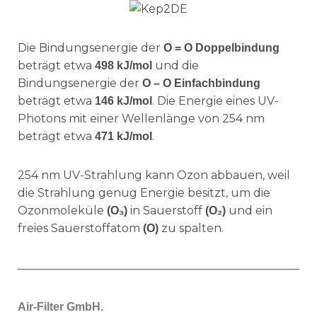
Die Bindungsenergie der
O = O Doppelbindung
beträgt etwa
und die
498 kJ/mol
Bindungsenergie der
O – O Einfachbindung
beträgt etwa
. Die Energie eines UV-
146 kJ/mol
Photons mit einer Wellenlänge von 254 nm
beträgt etwa
.
471 kJ/mol
254 nm UV-Strahlung kann Ozon abbauen, weil
die Strahlung genug Energie besitzt, um die
Ozonmoleküle
in Sauerstoff
und ein
(O₃)
(O₂)
freies Sauerstoffatom
zu spalten.
(O)
Air-Filter GmbH.